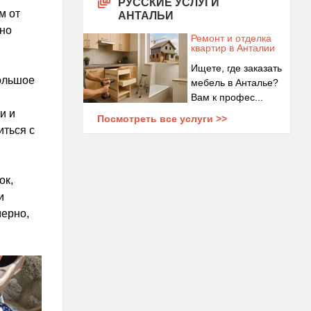
РУССКИЕ УСЛУГИ
м от
АНТАЛЬИ
но
Ремонт и отделка
квартир в Анталии
Ищете, где заказать
большое
мебель в Анталье?
Вам к профес...
и и
Посмотреть все услуги >>
иться с
ок,
и
мерно,