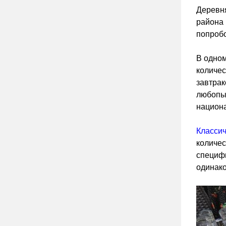
Деревня
района 
попробо
В одном
количес
завтрак
любопыт
национа
Классич
количес
специфи
одинако