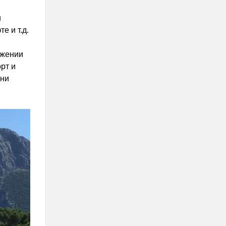
и
е и т.д.
ужении
рт и
ени