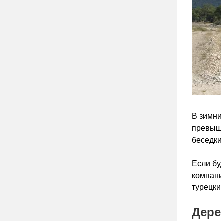
В зимни
превыша
беседки
Если бу
компани
турецки
Дере