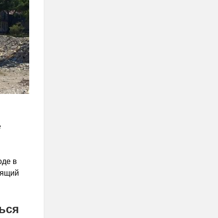
е
оде в
оящий
ься