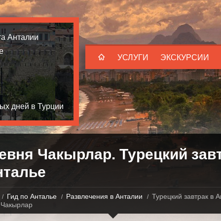
та Анталии
е
УСЛУГИ
ЭКСКУРСИИ
ых дней в Турции
евня Чакырлар. Турецкий зав
нталье
Гид по Анталье
Развлечения в Анталии
Турецкий завтрак в А
 Чакырлар