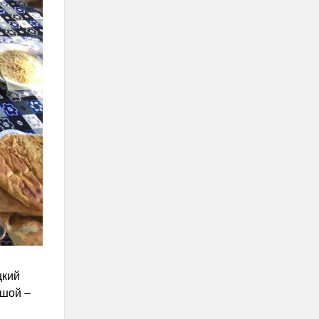
цкий
ьшой –