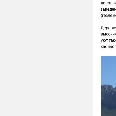
дополни
заведен
(гезлем
Деревня
высоких
уют так
хвойног