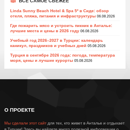
ВСЕ САМОЕ СВЕЖЕЕ
Linda Sunny Beach Hotel & Spa 5* в Сиде: обзор
отеля, пляжа, питания и инфраструктуры
06.08.2026
Где пожарить мясо и устроить пикник в Анталье:
лучшие места и цены в 2026 году
06.08.2026
Учебный год 2026–2027 в Турции: календарь
каникул, праздников и учебных дней
05.08.2026
Турция в сентябре 2026 года: погода, температура
моря, цены и лучшие курорты
05.08.2026
О ПРОЕКТЕ
Мы сделали этот сайт
для тех, кто живет в Анталье и отдыхает
в Турции! Здесь вы найдете много полезной информации о