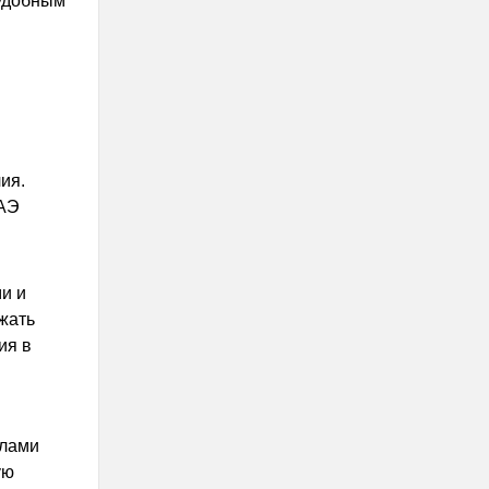
 удобным
ия.
ОАЭ
и и
жать
ия в
илами
ую