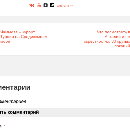
Обо мне >>
Чамьюва – курорт
Что посмотреть в
Турции на Средиземном
Анталии и ее
море
окрестностях: 30 крутых
локаций
ментарии
мментариев
ить комментарий
МЯ
*