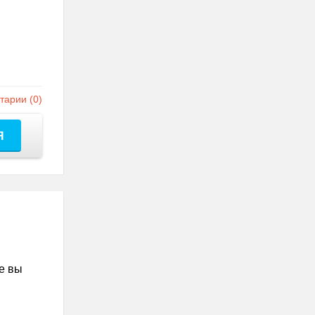
арии (0)
Я
е вы