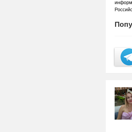
информ
Россий
Попу