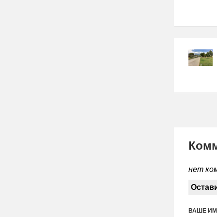
Ком
нет ко
Остав
ВАШЕ И