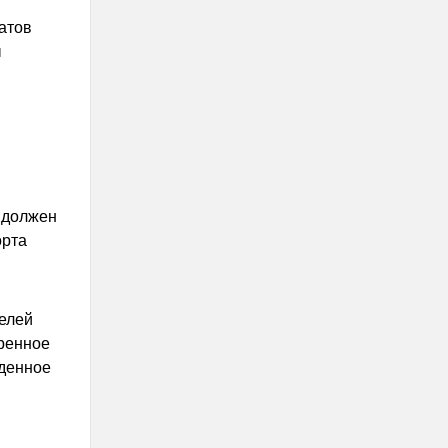
атов
ы
 должен
орта
елей
еренное
еденное