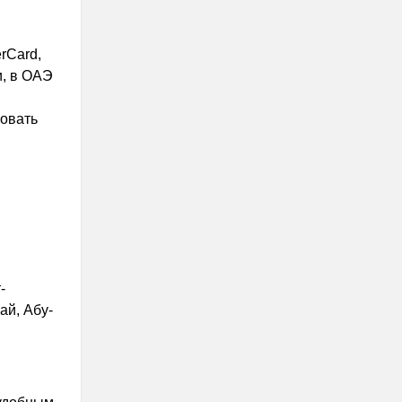
rCard,
и, в ОАЭ
овать
-
ай, Абу-