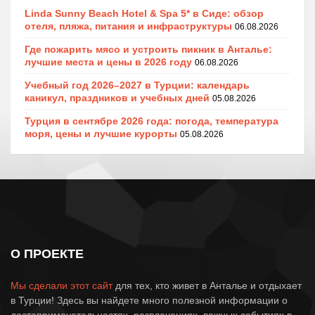
Linda Sunny Beach Hotel & Spa 5* в Сиде: обзор
отеля, пляжа, питания и инфраструктуры
06.08.2026
Где пожарить мясо и устроить пикник в Анталье:
лучшие места и цены в 2026 году
06.08.2026
Учебный год 2026–2027 в Турции: календарь
каникул, праздников и учебных дней
05.08.2026
Турция в сентябре 2026 года: погода, температура
моря, цены и лучшие курорты
05.08.2026
О ПРОЕКТЕ
Мы сделали этот сайт
для тех, кто живет в Анталье и отдыхает
в Турции! Здесь вы найдете много полезной информации о
достопримечательностях, развлечениях, важных событиях в