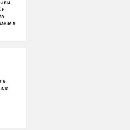
бы вы
 и
за
вание в
ете
 или