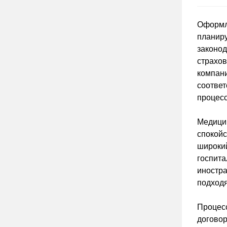
Оформле
планиру
законод
страхов
компани
соответ
процесс
Медицин
спокойс
широкий
госпита
иностр
подходя
Процесс
договор