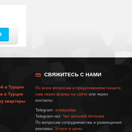
Я
СВЯЖИТЕСЬ С НАМИ
ей в Турции
По всем вопросам и предложениям пишите
и в Турции
нам через
форму на сайте
или через
контакты:
пку квартиры
Telegram:
antalyadaa
Telegram-чат:
Чат жителей Анталии
По вопросам сотрудничества и размещения
рекламы:
Услуги и цены