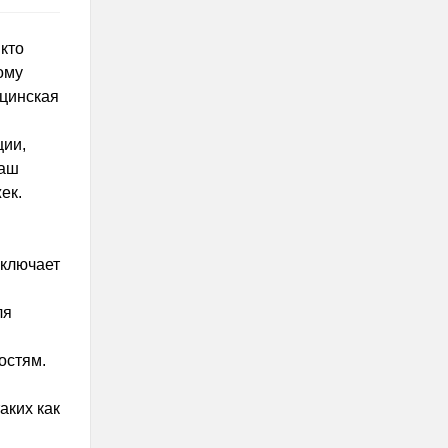
кто
ому
ицинская
ции,
ваш
ек.
включает
ля
остям.
аких как